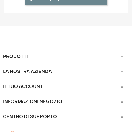
PRODOTTI

LA NOSTRA AZIENDA

IL TUO ACCOUNT

INFORMAZIONI NEGOZIO
keyboard_arrow_down
CENTRO DI SUPPORTO
