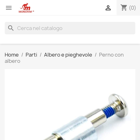
shopping_cart


(0)
search
Home
Parti
Albero e pieghevole
Perno con
albero