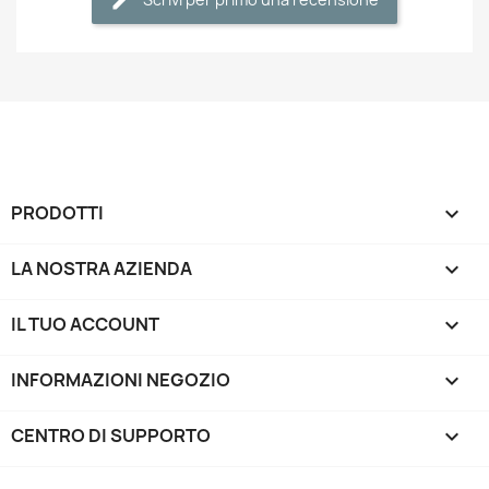
PRODOTTI

LA NOSTRA AZIENDA

IL TUO ACCOUNT

INFORMAZIONI NEGOZIO
keyboard_arrow_down
CENTRO DI SUPPORTO
