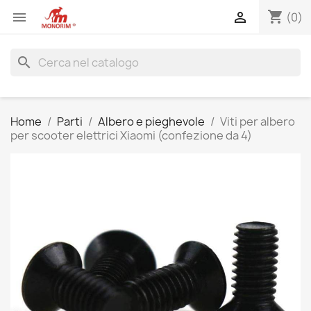
shopping_cart


(0)
search
Home
Parti
Albero e pieghevole
Viti per albero
per scooter elettrici Xiaomi (confezione da 4)