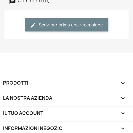
Commenti (0)
Scrivi per primo una recensione
PRODOTTI

LA NOSTRA AZIENDA

IL TUO ACCOUNT

INFORMAZIONI NEGOZIO
keyboard_arrow_down