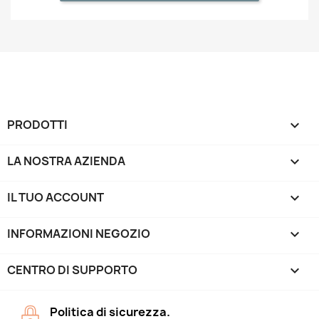
PRODOTTI

LA NOSTRA AZIENDA

IL TUO ACCOUNT

INFORMAZIONI NEGOZIO
keyboard_arrow_down
CENTRO DI SUPPORTO

Politica di sicurezza.