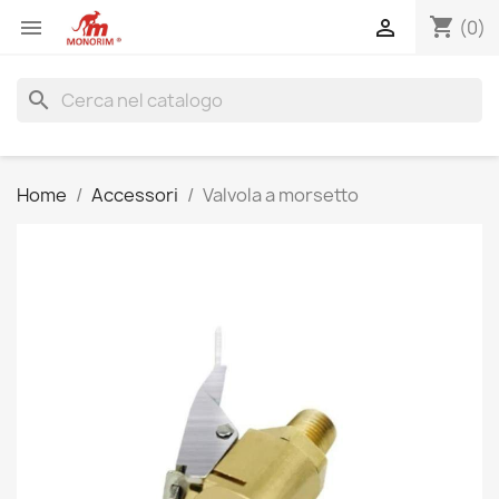
shopping_cart


(0)
search
Home
Accessori
Valvola a morsetto