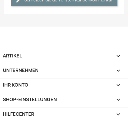
ARTIKEL

UNTERNEHMEN

IHR KONTO

SHOP-EINSTELLUNGEN
keyboard_arrow_down
HILFECENTER
