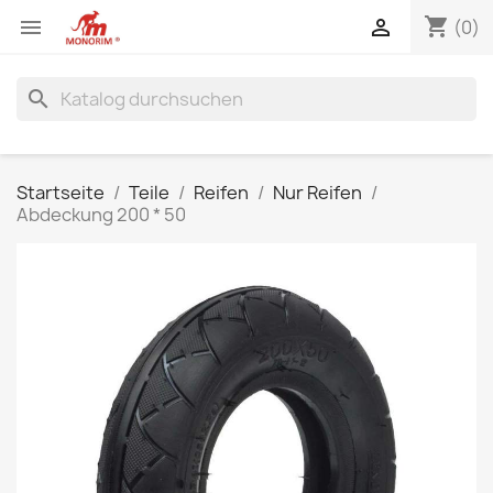
shopping_cart


(0)
search
Startseite
Teile
Reifen
Nur Reifen
Abdeckung 200 * 50