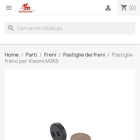
shopping_cart


(0)
search
Home
Parti
Freni
Pastiglie dei freni
Pastiglie
freno per Xiaomi M365