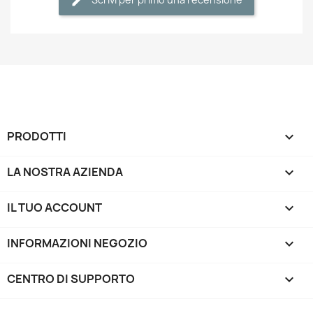
PRODOTTI

LA NOSTRA AZIENDA

IL TUO ACCOUNT

INFORMAZIONI NEGOZIO
keyboard_arrow_down
CENTRO DI SUPPORTO
