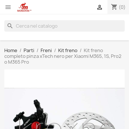
shopping_cart


(0)
search
Home
Parti
Freni
Kit freno
Kit freno
completo pinza xTech nero per Xiaomi M365, 1S, Pro2
o M365 Pro