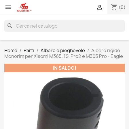
shopping_cart


(0)
search
Home
Parti
Albero e pieghevole
Albero rigido
Monorim per Xiaomi M365, 1S, Pro2 e M365 Pro - Eagle
IN SALDO!