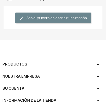
Sea el primero en escribir una reseña
PRODUCTOS

NUESTRA EMPRESA

SU CUENTA

INFORMACIÓN DE LA TIENDA
keyboard_arrow_down