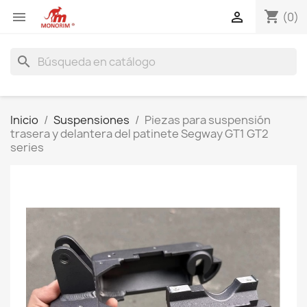
shopping_cart


(0)
search
Inicio
Suspensiones
Piezas para suspensión
trasera y delantera del patinete Segway GT1 GT2
series