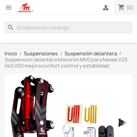
shopping_cart


(0)
search
Inicio
Suspensiones
Suspensión delantera
Suspension delantera Monorim MV0 para Navee V25
V40 V50 mejora confort control y estabilidad