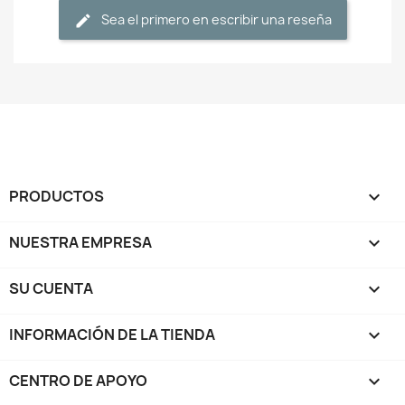
Sea el primero en escribir una reseña
PRODUCTOS

NUESTRA EMPRESA

SU CUENTA

INFORMACIÓN DE LA TIENDA
keyboard_arrow_down
CENTRO DE APOYO
