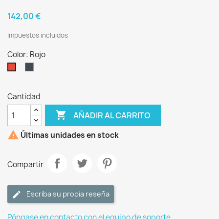
142,00 €
Impuestos incluidos
Color: Rojo
Negro
Rojo
Cantidad

AÑADIR AL CARRITO

Últimas unidades en stock
Compartir
Escriba su propia reseña
Póngase en contacto con el equipo de soporte