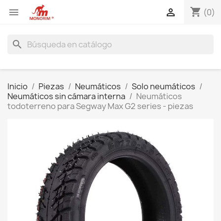
shopping_cart


(0)
search
Inicio
Piezas
Neumáticos
Solo neumáticos
Neumáticos sin cámara interna
Neumáticos
todoterreno para Segway Max G2 series - piezas