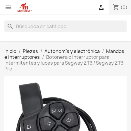
shopping_cart


(0)
search
Inicio
Piezas
Autonomía y electrónica
Mandos
e interruptores
Botonera o interruptor para
intermitentes y luces para Segway ZT3 / Segway ZT3
Pro