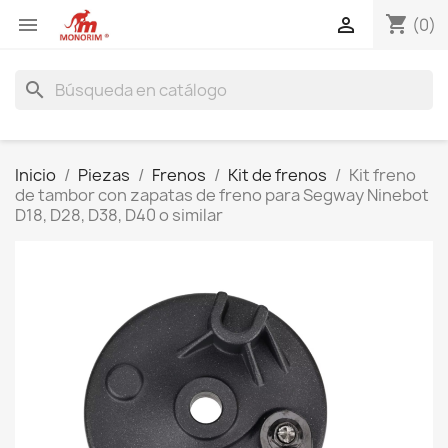
shopping_cart


(0)
search
Inicio
Piezas
Frenos
Kit de frenos
Kit freno
de tambor con zapatas de freno para Segway Ninebot
D18, D28, D38, D40 o similar