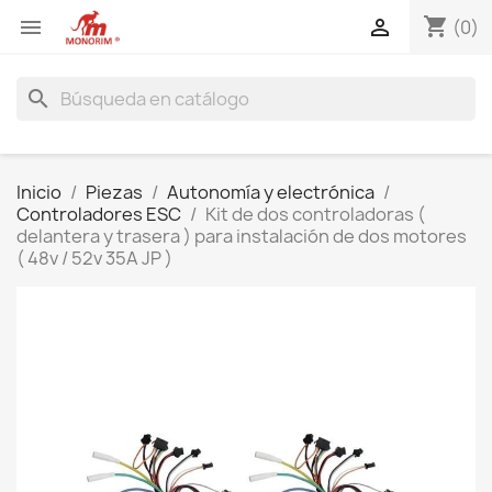
shopping_cart


(0)
search
Inicio
Piezas
Autonomía y electrónica
Controladores ESC
Kit de dos controladoras (
delantera y trasera ) para instalación de dos motores
( 48v / 52v 35A JP )