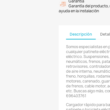
Garantía
Garantía del producto, 
ayuda en la instalación
Descripción
Detal
Somos especialistas en 
cualquier patinete eléctri
eléctrico. Suspensiones,
neumáticos, frenos, pata
retrovisores, controlador
de aire interna, neumátic
freno, horquillas, rodami
motores, carenado, guard
de frenos, cable motor, 
etc. Buscas algo más, c
696403761
Cargador rápido para bat
patinete o bicicleta eléc