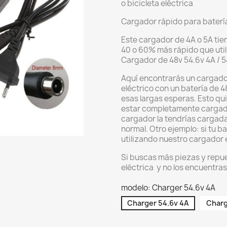
o bicicleta eléctrica
Cargador rápido para batería
Este cargador de 4A o 5A tie
40 o 60% más rápido que util
Cargador de 48v 54.6v 4A / 5
Aquí encontrarás un cargador
eléctrico con un batería de 4
esas largas esperas. Esto qui
estar completamente cargada
cargador la tendrías cargada
normal. Otro ejemplo: si tu b
utilizando nuestro cargador 
Si buscas más piezas y repues
eléctrica y no los encuentras
modelo: Charger 54.6v 4A
Charger 54.6v 4A
Charg