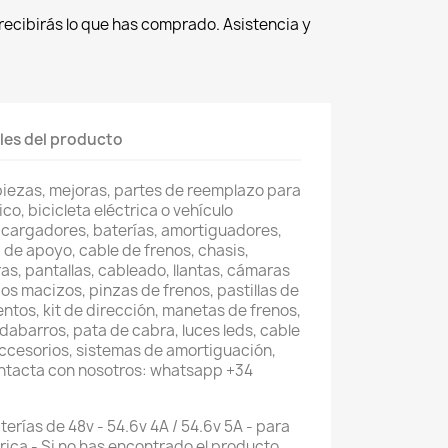
recibirás lo que has comprado. Asistencia y
les del producto
piezas, mejoras, partes de reemplazo para
co, bicicleta eléctrica o vehículo
 cargadores, baterías, amortiguadores,
 de apoyo, cable de frenos, chasis,
as, pantallas, cableado, llantas, cámaras
os macizos, pinzas de frenos, pastillas de
entos, kit de dirección, manetas de frenos,
abarros, pata de cabra, luces leds, cable
accesorios, sistemas de amortiguación,
ontacta con nosotros: whatsapp +34
erías de 48v - 54.6v 4A / 54.6v 5A - para
trica - Si no has encontrado el producto