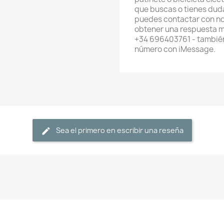
que buscas o tienes dud
puedes contactar con no
obtener una respuesta m
+34 696403761 - también
número con iMessage.
Sea el primero en escribir una reseña