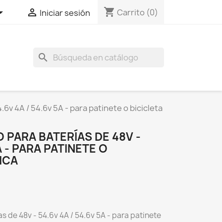
shopping_cart


Carrito
(0)
Iniciar sesión
search
6v 4A / 54.6v 5A - para patinete o bicicleta
PARA BATERÍAS DE 48V -
A - PARA PATINETE O
ICA
s de 48v - 54.6v 4A / 54.6v 5A - para patinete