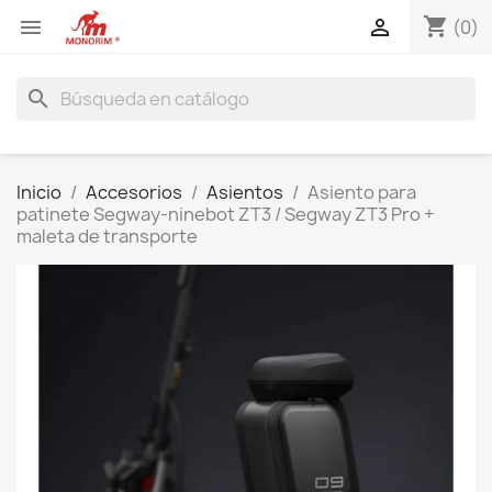
shopping_cart


(0)
search
Inicio
Accesorios
Asientos
Asiento para
patinete Segway-ninebot ZT3 / Segway ZT3 Pro +
maleta de transporte