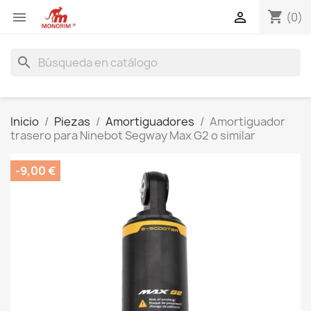
shopping_cart


(0)
search
Inicio
Piezas
Amortiguadores
Amortiguador
trasero para Ninebot Segway Max G2 o similar
-9,00 €