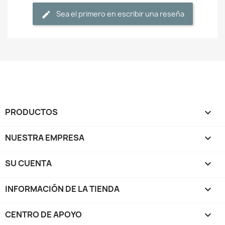
Sea el primero en escribir una reseña
PRODUCTOS

NUESTRA EMPRESA

SU CUENTA

INFORMACIÓN DE LA TIENDA
keyboard_arrow_down
CENTRO DE APOYO
